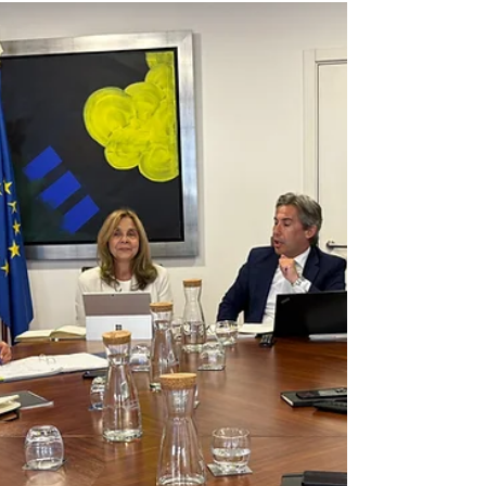
Jorge Talixa
27 de ago. de 2025
Empate do Alverca na Amadora
soube a pouco
O Futebol Clube de Alverca conquistou na Amadora o
seu primeiro ponto neste seu regresso à I Liga. Mas o
empate no terreno do Estrela da...