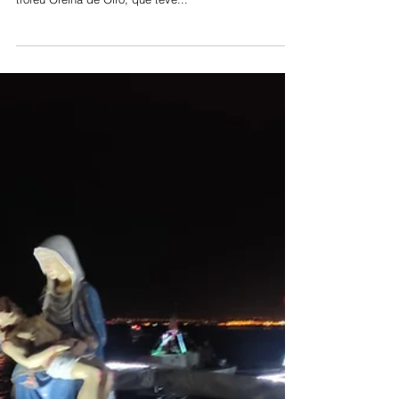
Oiro na Nazaré
O jovem novilheiro praticante João Fernandes, aluno
da Escola de Toureio José Falcão, foi o vencedor do
troféu Orelha de Oiro, que teve...