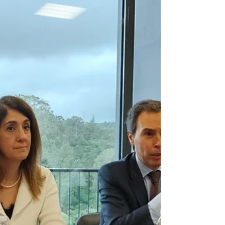
de Povos foi inaugurado na sexta-feira pela Câmara
de Vila Franca de Xira, num investimento de cerca de
476 mil euros acrescido de IVA. Desenvolvido numa
nova filosofia de construção modular, o bloco destina-
se a gabinetes técnicos e administrativos da Divisão
de Oficinas Municipais. “Esta foi a primeira
experiência que desenvolvemos, na Câmara
Municipal, de concepção e co