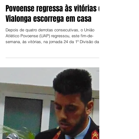
Jorge Talixa
31 de mar.
Povoense regressa às vitórias e
Vialonga escorrega em casa
Depois de quatro derrotas consecutivas, o União
Atlético Povoense (UAP) regressou, este fim-de-
semana, às vitórias, na jornada 24 da 1ª Divisão da
Associação de Futebol de Lisboa. A equipa da Póvoa
de Santa Iria bateu o Lourel por 1-0, com um golo de
Lino Pereira ao minuto 26. Ao minuto 49, os
povoenses ficaram reduzidos a dez elementos, por
expulsão do médio Fortunato (segundo cartão
amarelo), mas conseguiram gerir a vantagem até ao
final da partida. O jogo (marcado pela amo