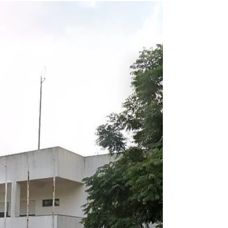
29 de mar.
Associação de Samora Correia
apoia Alcácer do Sal
A Associação Social Amigos de Samora Correia
(ASASC) assinalou, no passado dia 22, o seu décimo-
primeiro aniversário e organizou a sua já tradicional
Gala Solidária, que reuniu cerca de 300 participantes.
A iniciativa culminou com a entrega simbólica de
“2000 abraços” ao movimento Reerguer Alcácer, valor
destinado a apoiar as vítimas das recentes
tempestades e inundações em Alcácer do Sal. O
presidente da Assembleia Municipal de Alcácer do
Sal marcou presença para receber o d