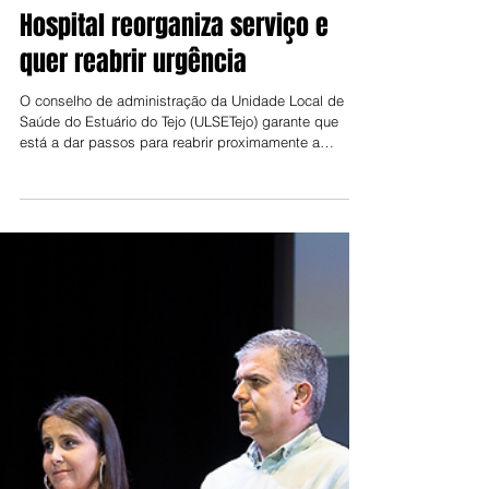
Jorge Talixa
30 de mar.
Hospital reorganiza serviço e
quer reabrir urgência
O conselho de administração da Unidade Local de
Saúde do Estuário do Tejo (ULSETejo) garante que
está a dar passos para reabrir proximamente a
Urgência de Obstetrícia do Hospital de Vila Franca de
Xira, que fechou no passado dia 16, no âmbito de
uma medida de concentração regional do serviço no
Hospital de Loures definida pelo Ministério da Saúde.
A USLSETejo revela que contratou quatro novos
médicos obstetras (a tempo parcial) nas últimas