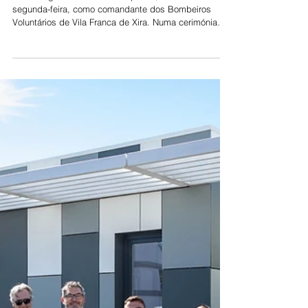
comandante de Bombeiros em
Vila Franca
Pedro Miguel Carolino tomou posse, na noite de
segunda-feira, como comandante dos Bombeiros
Voluntários de Vila Franca de Xira. Numa cerimónia
que reuniu a “família” da associação, autarcas e
dirigentes e comandantes de corporações vizinhas,
Pedro Carolino reconheceu a honra e a
“responsabilidade” deste desafio e disse contar com
todos para levar a bom porto esta missão. Pedro
Carolino sucede no cargo ao seu pai (Paulo Carolino),
que exerceu funções de comandante em substitui