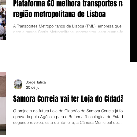
Plataforma GO melhora transportes na
região metropolitana de Lisboa
A Transportes Metropolitanos de Lisboa (TML), empresa que
gere a marca Carris Metropolitana, apresentou, esta quarta-feira,
a plataforma GO, “uma ferramenta tecnológica desenvolvida
internamente para apoiar o planeamento, a gestão operacional e
a monitorização dos transportes públicos”. De acordo com a
empresa, o GO “foi concebido para responder às necessidades
das autoridades de transporte e dos operadores, permitindo
uma gestão mais eficiente, integrada e orientada por dado
Jorge Talixa
30 de jul.
Samora Correia vai ter Loja do Cidadão
O projecto da futura Loja do Cidadão de Samora Correia já foi
aprovado pela Agência para a Reforma Tecnológica do Estado,
segundo revelou, esta quinta-feira, a Câmara Municipal de
Benavente, acrescentando que o serviço ficará instalado no
edifício da Segurança Social na cidade samorense. “A nova