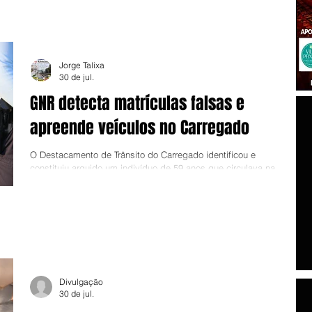
a passar por mudanças profundas, mas mantém boa parte da
estrutura da equipa da época. Com uma dúzia de contratações
já anunciadas, o Vialonga pode até ambicionar algo ma
Jorge Talixa
30 de jul.
GNR detecta matrículas falsas e
apreende veículos no Carregado
O Destacamento de Trânsito do Carregado identificou e
constituiu arguido um indivíduo de 59 anos que circulava na
Estrada Nacional 3 com um conjunto de veículos com matrículas
falsas. Na sequência de uma acção de fiscalização rodoviária
junto à vila do Carregado, militares do Destacamento da
Unidade de Trânsito da GNR abordaram um conjunto de veículos
composto por um tractor de mercadorias e um semirreboque,
tendo apurado que “o tractor circulava com um pedido de
apreensão ac
Divulgação
30 de jul.