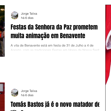
Jorge Talixa
há 6 dias
Festas da Senhora da Paz prometem
muita animação em Benavente
A vila de Benavente está em festa de 31 de Julho a 4 de
Agosto, com as tradicionais Festas em Honra de Nossa Senhora
da Paz. O programa promete muita animação, com concertos de
figuras como HMB, Matay, Tara Perdida e Bandidos do Cante e
quatro largadas de toiros. A tradicional procissão em honra de
Nossa Senhora da Paz realiza-se no dia 2 (domingo), a partir das
17h00. Cumprindo a boa tradição ribatejana, haverá largadas de
toiros nos dias 31, 1, 3 e 4, sempre a partir das 18
Jorge Talixa
há 6 dias
Tomás Bastos já é o novo matador de