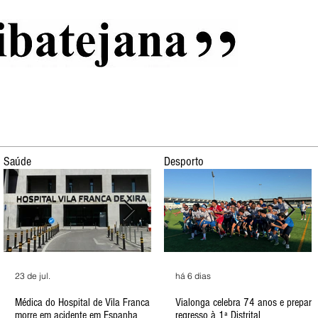
al
Início
Capas
Vida Ribatejana
Estatuto Editorial
An
Saúde
Desporto
há 2 dias
23 de jul.
há 3 dias
12 de jul.
há 6 dias
há 5 
11
Jovens detidos por roubo em
Médica do Hospital de Vila Franca
Menino de 2 anos encontrado duas
ULS garante que está a contratar
Vialonga celebra 74 anos e prepara
Vila 
A
Alhandra
morre em acidente em Espanha
horas depois
mais enfermeiros
regresso à 1ª Distrital
mais 
d