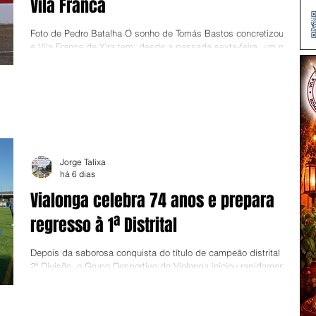
Vila Franca
Foto de Pedro Batalha O sonho de Tomás Bastos concretizou-se
e Vila Franca de Xira tem, desde a passada sexta-feira, um novo
matador de toiros. Tomás tirou a alternativa numa corrida da
Feira de Santander, em que esteve bastante bem e cortou
mesmo uma orelha. Agora abrem-se novas portas e novos
desafios ao jovem toureiro vila-franquense. Tomás Bastos tornou-
se, assim no quadragésimo quinto matador de toiros da história
da tauromaquia portuguesa. Teve como padrinho Roca Rey e
Jorge Talixa
há 6 dias
Vialonga celebra 74 anos e prepara
regresso à 1ª Distrital
Depois da saborosa conquista do título de campeão distrital da
2ª Divisão, o Grupo Desportivo de Vialonga iniciou rapidamente a
preparação da próxima temporada, que marca o regresso dos
vialonguenses à sempre difícil 1ª Divisão da Associação de
Futebol de Lisboa. O plantel dirigido por Henrique Carvalho está