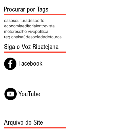
Procurar por Tags
casos
cultura
desporto
economia
editorial
entrevista
motores
olho vivo
política
regional
saúde
sociedade
touros
Siga o Voz Ribatejana
Facebook
YouTube
Arquivo do Site