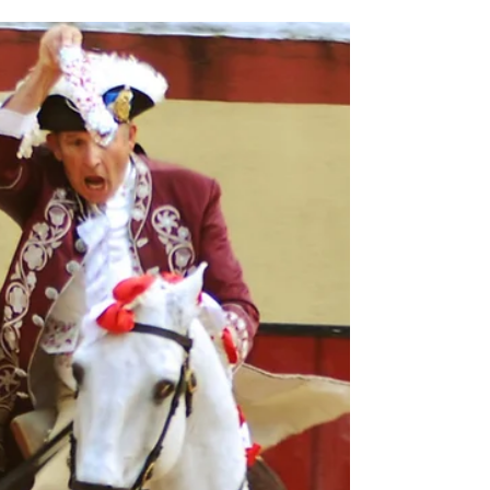
Jorge Talixa
14 de nov. de 2023
Vila Franca promove vinhos e
gastronomia no Xira Wine Fest
Xira Wine Fest é um novo evento lançado em Vila
Franca de Xira, que terá lugar no Pavilhão Multiusos
do Cevadeiro já de 17 a 19 de...