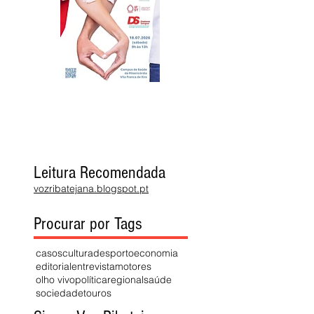
Leitura Recomendada
vozribatejana.blogspot.pt
Procurar por Tags
casos
cultura
desporto
economia
editorial
entrevista
motores
olho vivo
política
regional
saúde
sociedade
touros