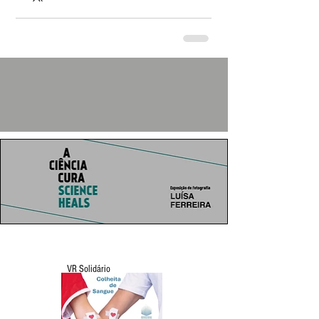
VR Solidário