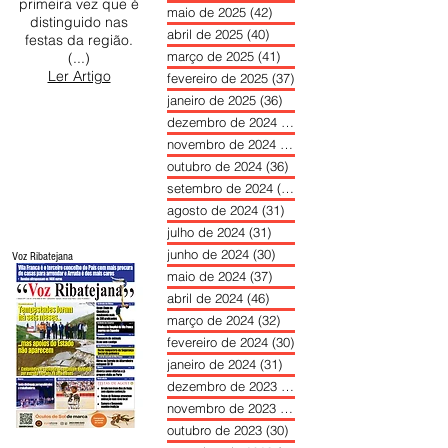
um “privilégio” e
julho de 2025
(35)
35 posts
sublinha que é a
junho de 2025
(39)
39 posts
primeira vez que é
maio de 2025
(42)
42 posts
distinguido nas
abril de 2025
(40)
40 posts
festas da região.
março de 2025
(41)
41 posts
(...)
Ler Artigo
fevereiro de 2025
(37)
37 posts
janeiro de 2025
(36)
36 posts
dezembro de 2024
(27)
27 posts
novembro de 2024
(33)
33 posts
outubro de 2024
(36)
36 posts
setembro de 2024
(36)
36 posts
agosto de 2024
(31)
31 posts
julho de 2024
(31)
31 posts
junho de 2024
(30)
30 posts
Voz Ribatejana
maio de 2024
(37)
37 posts
abril de 2024
(46)
46 posts
março de 2024
(32)
32 posts
fevereiro de 2024
(30)
30 posts
janeiro de 2024
(31)
31 posts
dezembro de 2023
(26)
26 posts