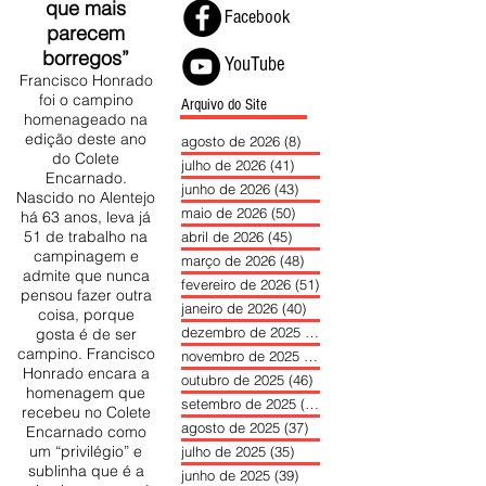
touros
“Há toiros que
Siga o Voz Ribatejana
vêm às praças
que mais
Facebook
parecem
borregos”
YouTube
Francisco Honrado
foi o campino
Arquivo do Site
homenageado na
edição deste ano
agosto de 2026
(8)
8 posts
do Colete
julho de 2026
(41)
41 posts
Encarnado.
junho de 2026
(43)
43 posts
Nascido no Alentejo
maio de 2026
(50)
50 posts
há 63 anos, leva já
51 de trabalho na
abril de 2026
(45)
45 posts
campinagem e
março de 2026
(48)
48 posts
admite que nunca
fevereiro de 2026
(51)
51 posts
pensou fazer outra
janeiro de 2026
(40)
40 posts
coisa, porque
dezembro de 2025
(39)
39 posts
gosta é de ser
campino. Francisco
novembro de 2025
(37)
37 posts
Honrado encara a
outubro de 2025
(46)
46 posts
homenagem que
setembro de 2025
(40)
40 posts
recebeu no Colete
agosto de 2025
(37)
37 posts
Encarnado como