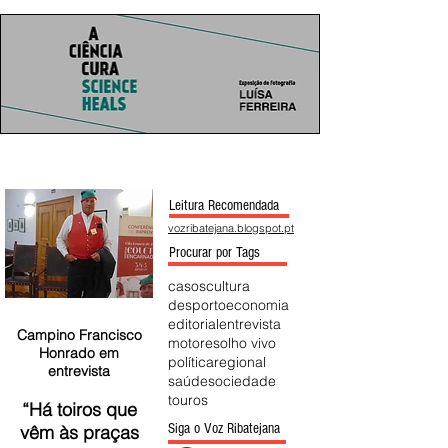
Leitura Recomendada
vozribatejana.blogspot.pt
Procurar por Tags
casos
cultura
desporto
economia
editorial
entrevista
Campino Francisco
motores
olho vivo
Honrado em
política
regional
entrevista
saúde
sociedade