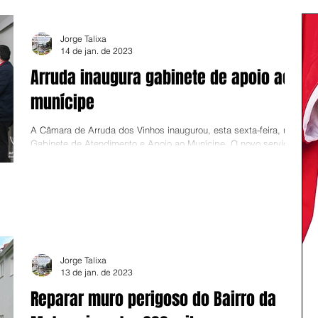
Jorge Talixa
14 de jan. de 2023
Arruda inaugura gabinete de apoio ao
munícipe
A Câmara de Arruda dos Vinhos inaugurou, esta sexta-feira, um
Gabinete de Atendimento e Apoio ao Munícipe. O novo serviço,
instalado na...
Jorge Talixa
13 de jan. de 2023
Reparar muro perigoso do Bairro da