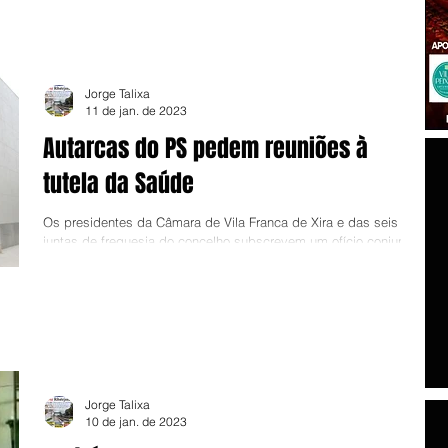
Jorge Talixa
11 de jan. de 2023
Autarcas do PS pedem reuniões à
tutela da Saúde
Os presidentes da Câmara de Vila Franca de Xira e das seis
juntas de freguesia do concelho subscrevem um ofício conjunto
em que solicitam...
Jorge Talixa
10 de jan. de 2023