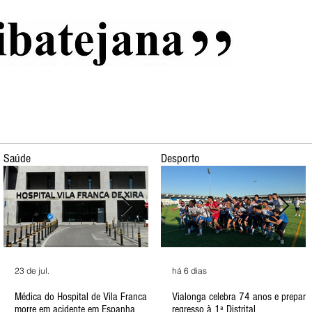
al
Início
Capas
Vida Ribatejana
Estatuto Editorial
An
Saúde
Desporto
há 2 dias
23 de jul.
há 3 dias
12 de jul.
há 6 dias
há 5 
11
Jovens detidos por roubo em
Médica do Hospital de Vila Franca
Menino de 2 anos encontrado duas
ULS garante que está a contratar
Vialonga celebra 74 anos e prepara
Vila 
A
Alhandra
morre em acidente em Espanha
horas depois
mais enfermeiros
regresso à 1ª Distrital
mais 
d