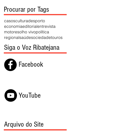
Procurar por Tags
casos
cultura
desporto
economia
editorial
entrevista
motores
olho vivo
política
regional
saúde
sociedade
touros
Siga o Voz Ribatejana
Facebook
YouTube
Arquivo do Site