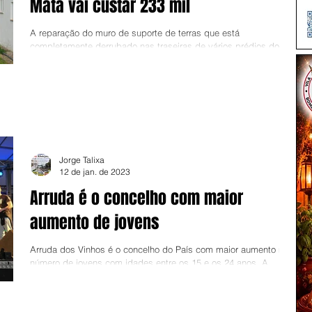
Mata vai custar 233 mil
A reparação do muro de suporte de terras que está
completamente derrubado nas traseiras de vários prédios do
Bairro da Mata deverá...
Jorge Talixa
12 de jan. de 2023
Arruda é o concelho com maior
aumento de jovens
Arruda dos Vinhos é o concelho do País com maior aumento no
número de jovens com idades entre os 15 e os 24 anos. A
conclusão é do Censos...