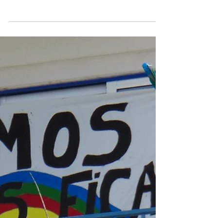
derrota consecutiva
Depois de cinco vitórias consecutivas na II Liga, a
União Desportiva Vilafranquense está numa fase
menos boa e registou duas derrotas...