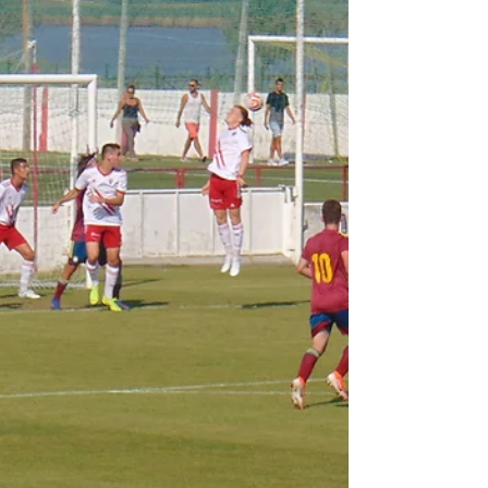
dos Vinhos comemorou, esta quarta-feira, os seus 137
anos de existência. As cerimónias encheram o salão
do quartel da corporação arrudense que, antes,
apresentou seis “novas” viaturas que adquiriu ou que
lhe foram oferecidas nos últimos meses. Conseguir
apoio para comprar um novo veículo de combate a
incêndios urbanos e industriais é o próximo grande
desafio da Associação de Bombeiros de Arruda. Rui
Silva, presidente da direcção