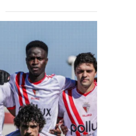
Jorge Talixa
11 de jun.
“Há Festa no Adro” relança
Santos Populares em Vila Franca
A cidade de Vila Franca de Xira volta a ter festejos
dos Santos Populares nas próximas noites de sexta-
feira e sábado. Por iniciativa da Junta de Freguesia
vila-franquense realiza-se o “Há Festa no Adro” evento
que pretende de algum modo recuperar o espírito dos
antigos arraiais populares, com gastronomia, convívio
e muita animação. No Largo do Adro estão instalados
mais de uma dezena de expositores e de tasquinhas
e haverá divertimentos e animação com o Duo
Musik’Art e o gru