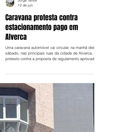
Jorge Talixa
12 de jun.
Caravana protesta contra
estacionamento pago em
Alverca
Uma caravana automóvel vai circular, na manhã deste
sábado, nas principais ruas da cidade de Alverca, em
protesto contra a proposta de regulamento aprovada
para discussão pública pela Câmara de Vila Franca
de Xira, que prevê a criação de zonas de
estacionamento pago em Alverca e na Póvoa de
Santa Iria e o alargamento dos parquímetros na sede
de concelho. O protesto é organizado pela Concelhia
vila-franquense da CDU e terá início no Parque 25 de
Abril (10h30). O presidente da