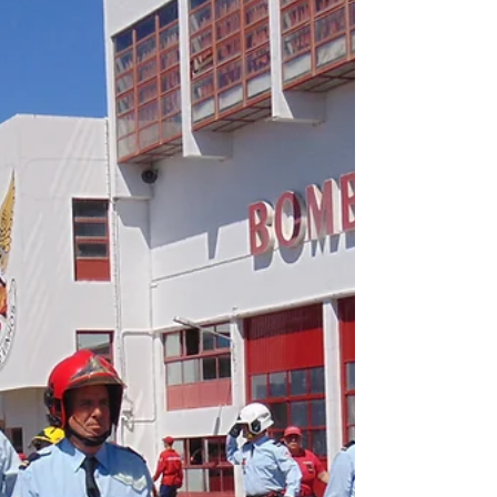
Musgueira e fica perto da
subida
Com três golos e uma excelente exibição na segunda
parte, a União Desportiva Vilafranquense ganhou, esta
quarta-feira, no terreno do Águias da Musgueira e
ficou perto de assegurar a subida à 2ª Divisão Distrital
da Associação de Futebol de Lisboa. Para carimbar a
subida, a equipa de Vila Franca de Xira deverá
precisar apenas de um empate no seu último jogo
desta fase de apuramento que junta os três segundos
classificados das três séries da 3ª Distrital. No
próximo domingo, o