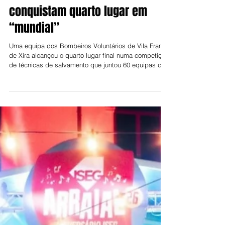
Jorge Talixa
12 de jun.
Bombeiros de Vila Franca
conquistam quarto lugar em
“mundial”
Uma equipa dos Bombeiros Voluntários de Vila Franca
de Xira alcançou o quarto lugar final numa competição
de técnicas de salvamento que juntou 60 equipas de
três continentes. A equipa SQUAD 1102 da
Associação de Bombeiros Voluntários de Vila Franca
de Xira participou, na primeira semana de Junho, no
InterSchutz 2026, competição internacional disputada
em Hannover (Alemanha). “Num universo de cerca de
60 equipas internacionais, com representantes de
Portugal, Espanha, Bélgica,