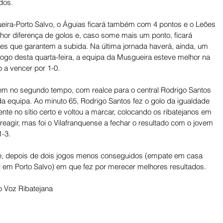
dos. 
eira-Porto Salvo, o Águias ficará também com 4 pontos e o Leões 
or diferença de golos e, caso some mais um ponto, ficará 
es que garantem a subida. Na última jornada haverá, ainda, um 
ogo desta quarta-feira, a equipa da Musgueira esteve melhor na 
 a vencer por 1-0. 
em no segundo tempo, com realce para o central Rodrigo Santos 
da equipa. Ao minuto 65, Rodrigo Santos fez o golo da igualdade 
nte no sítio certo e voltou a marcar, colocando os ribatejanos em 
eagir, mas foi o Vilafranquense a fechar o resultado com o jovem 
-3. 
se, depois de dois jogos menos conseguidos (empate em casa 
l em Porto Salvo) em que fez por merecer melhores resultados.
 Voz Ribatejana