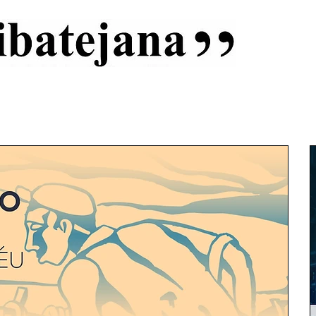
al
Início
Capas
Vida Ribatejana
Estatuto Editorial
An