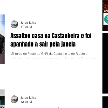
tendo-lhe sido aplicada a medida de coacção de “proibição de
contactos e aproximação da vítima ou da residência desta, com
vigilância electrónica”. A investigação, segundo a PJ,
Jorge Talixa
17 de jul.
Assaltou casa na Castanheira e foi
apanhado a sair pela janela
Militares do Posto da GNR da Castanheira do Ribatejo
detiveram, na passada terça-feira, um homem de 28 anos pela
prática de um crime de furto em residência. O detido foi
presente ao Tribunal Judicial de Vila Franca de Xira para primeiro
interrogatório e vai aguardar julgamento em prisão preventiva.
No âmbito de uma acção de patrulhamento, os militares desta
Guarda “avistaram o suspeito a sair do interior de uma
residência por uma janela, tendo de imediato efectuado
abordagem
Jorge Talixa
12 de jul.