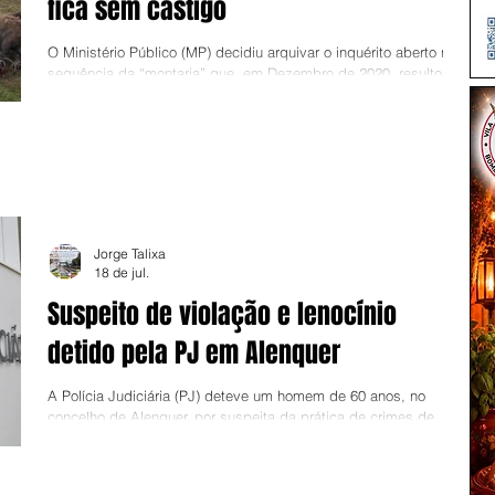
fica sem castigo
O Ministério Público (MP) decidiu arquivar o inquérito aberto na
sequência da “montaria” que, em Dezembro de 2020, resultou na
morte de várias centenas de animais selvagens encurralados no
interior da Quinta da Torre Bela, no Norte do concelho de
Azambuja. O caso, divulgado nas redes sociais pelos próprios
promotores da caçada (casal espanhol), gerou uma onda de
contestação, mas o Ministério Público acabou por concluir que
não houve crime, porque as espécies abatidas (veados,
Jorge Talixa
18 de jul.
Suspeito de violação e lenocínio
detido pela PJ em Alenquer
A Polícia Judiciária (PJ) deteve um homem de 60 anos, no
concelho de Alenquer, por suspeita da prática de crimes de
violência doméstica, violação, lenocínio e devassa da vida
privada. O detido foi presente a primeiro interrogatório Judicial
no Tribunal de Instrução Criminal de Lisboa-Norte (Loures),