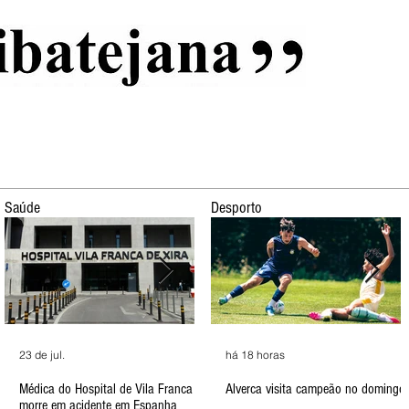
al
Início
Capas
Vida Ribatejana
Estatuto Editorial
An
Saúde
Desporto
há 19 horas
23 de jul.
há 3 dias
12 de jul.
há 18 horas
há 3 
11
Seis detidos por tentativa de
Médica do Hospital de Vila Franca
Arruda está em festa de 6 a 18 de
ULS garante que está a contratar
Alverca visita campeão no domingo
Joven
A
homicídio na Festa da Amizade de
morre em acidente em Espanha
Agosto
mais enfermeiros
Alha
d