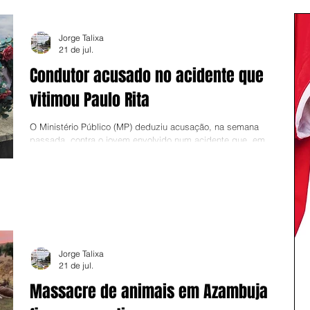
Jorge Talixa
21 de jul.
Condutor acusado no acidente que
vitimou Paulo Rita
O Ministério Público (MP) deduziu acusação, na semana
passada, contra o jovem envolvido num acidente que, em
Outubro de 2023, vitimou Paulo Rita, enfermeiro especialista
com perto de 30 anos de ligação à Viatura de Emergência
Médica e Reanimação (VMER) do Hospital de Vila Franca de
Xira. De acordo com a CMTV, o arguido foi acusado da prática
de um crime de homicídio por negligência e o caso seguirá para
julgamento nos próximos meses. Aconteceu tudo numa noite de
Outubro, qua
Jorge Talixa
21 de jul.
Massacre de animais em Azambuja