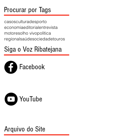
Procurar por Tags
casos
cultura
desporto
economia
editorial
entrevista
motores
olho vivo
política
regional
saúde
sociedade
touros
Siga o Voz Ribatejana
Facebook
YouTube
Arquivo do Site