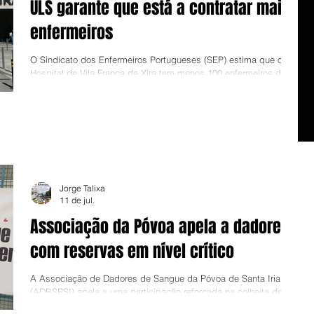
ULS garante que está a contratar mais
enfermeiros
O Sindicato dos Enfermeiros Portugueses (SEP) estima que o
Hospital de Vila Franca de Xira tem menos 100 enfermeiros do
que devia ter e que isso se reflecte na carga horária dos
profissionais de enfermagem e na qualidade da assistência.
Nesse sentido, o SEP entregou um abaixo-assinado com 216
subscritores à administração da Unidade Local de Saúde do
Estuário do Tejo (ULSETejo), reclamando a contratação de mais
profissionais e a contagem do tempo de serviço para
progressão nas
Jorge Talixa
11 de jul.
Associação da Póvoa apela a dadores
com reservas em nível crítico
A Associação de Dadores de Sangue da Póvoa de Santa Iria
(ADBSPSI) apela a uma participação reforçada na colheita de
sangue que promove, na manhã deste domingo, na sua sede,