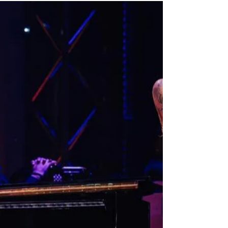
Hospital e centros de saúde
mudam sistema informático
A Unidade Local de Saúde do Estuário do Tejo
(ULSETejo) está a desenvolver, neste fim-de-semana,
um processo de mudança total do seu...