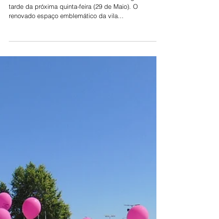
Arruda inaugura Mercadinho no
dia 29
O novo “Mercadinho d’Arruda” vai ser inaugurado na
tarde da próxima quinta-feira (29 de Maio). O
renovado espaço emblemático da vila...