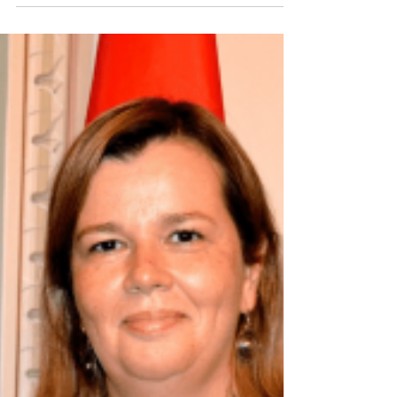
Jorge Talixa
7 de fev. de 2025
Carlos Gonçalves recandidata-se
pela CDU em Alverca e
Sobralinho
Carlos Gonçalves será o candidato da CDU à
presidência da Junta da União das Freguesias de
Alverca e Sobralinho, segundo revelou, esta...