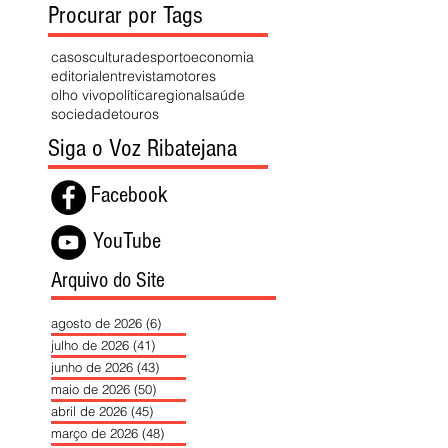
Procurar por Tags
casos
cultura
desporto
economia
editorial
entrevista
motores
olho vivo
política
regional
saúde
sociedade
touros
Siga o Voz Ribatejana
Facebook
YouTube
Arquivo do Site
agosto de 2026
(6)
6 posts
julho de 2026
(41)
41 posts
junho de 2026
(43)
43 posts
maio de 2026
(50)
50 posts
abril de 2026
(45)
45 posts
março de 2026
(48)
48 posts