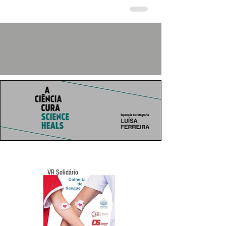
VR Solidário