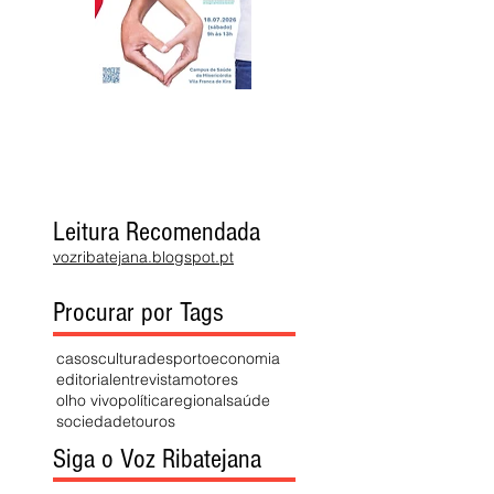
Leitura Recomendada
vozribatejana.blogspot.pt
Procurar por Tags
casos
cultura
desporto
economia
editorial
entrevista
motores
olho vivo
política
regional
saúde
sociedade
touros
Siga o Voz Ribatejana