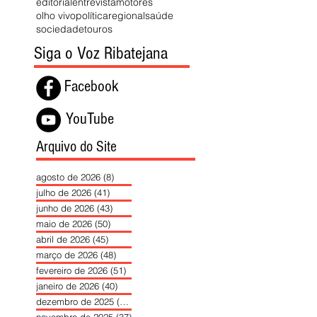
editorial
entrevista
motores
olho vivo
política
regional
saúde
sociedade
touros
Siga o Voz Ribatejana
Facebook
YouTube
Arquivo do Site
agosto de 2026
(8)
8 posts
julho de 2026
(41)
41 posts
junho de 2026
(43)
43 posts
maio de 2026
(50)
50 posts
abril de 2026
(45)
45 posts
março de 2026
(48)
48 posts
fevereiro de 2026
(51)
51 posts
janeiro de 2026
(40)
40 posts
dezembro de 2025
(39)
39 posts