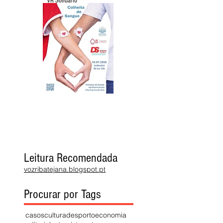
VR Solidário
Leitura Recomendada
vozribatejana.blogspot.pt
Procurar por Tags
casos
cultura
desporto
economia