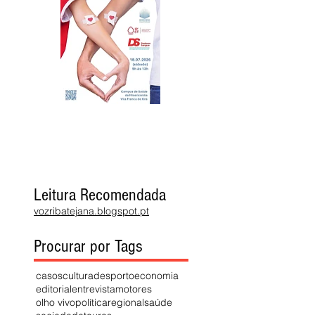
Leitura Recomendada
vozribatejana.blogspot.pt
Procurar por Tags
casos
cultura
desporto
economia
editorial
entrevista
motores
olho vivo
política
regional
saúde