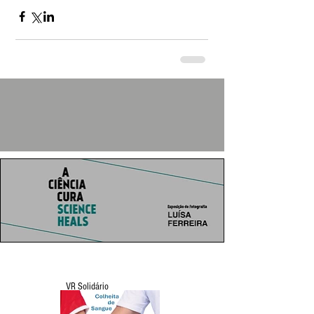
VR Solidário