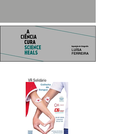
VR Solidário