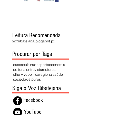
Leitura Recomendada
vozribatejana.blogspot.pt
Procurar por Tags
casos
cultura
desporto
economia
editorial
entrevista
motores
olho vivo
política
regional
saúde
sociedade
touros
Siga o Voz Ribatejana
Facebook
YouTube