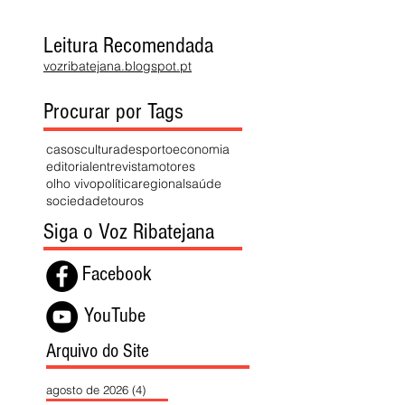
Leitura Recomendada
vozribatejana.blogspot.pt
Procurar por Tags
casos
cultura
desporto
economia
editorial
entrevista
motores
olho vivo
política
regional
saúde
sociedade
touros
Siga o Voz Ribatejana
Facebook
YouTube
Arquivo do Site
agosto de 2026
(4)
4 posts