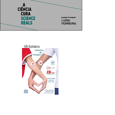
VR Solidário