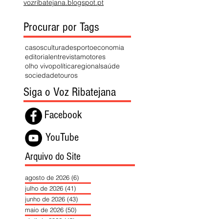
vozribatejana.blogspot.pt
Procurar por Tags
casos
cultura
desporto
economia
editorial
entrevista
motores
olho vivo
política
regional
saúde
sociedade
touros
Siga o Voz Ribatejana
Facebook
YouTube
Arquivo do Site
agosto de 2026
(6)
6 posts
julho de 2026
(41)
41 posts
junho de 2026
(43)
43 posts
maio de 2026
(50)
50 posts