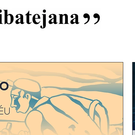
al
Início
Capas
Vida Ribatejana
Estatuto Editorial
An