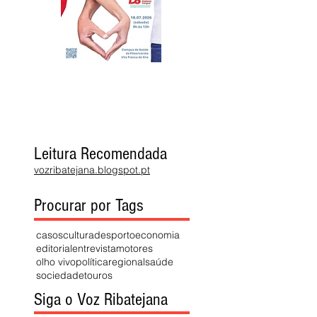
Leitura Recomendada
vozribatejana.blogspot.pt
Procurar por Tags
casos
cultura
desporto
economia
editorial
entrevista
motores
olho vivo
política
regional
saúde
sociedade
touros
Siga o Voz Ribatejana