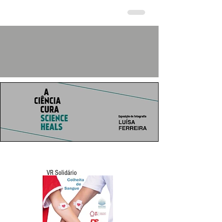
VR Solidário