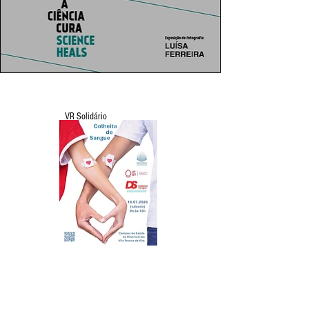
VR Solidário