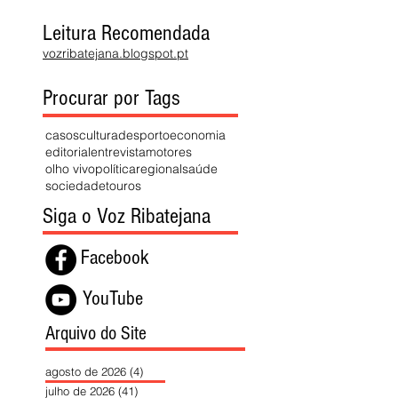
Leitura Recomendada
vozribatejana.blogspot.pt
Procurar por Tags
casos
cultura
desporto
economia
editorial
entrevista
motores
olho vivo
política
regional
saúde
sociedade
touros
Siga o Voz Ribatejana
Facebook
YouTube
Arquivo do Site
agosto de 2026
(4)
4 posts
julho de 2026
(41)
41 posts