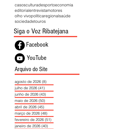
casos
cultura
desporto
economia
editorial
entrevista
motores
olho vivo
política
regional
saúde
sociedade
touros
Siga o Voz Ribatejana
Facebook
YouTube
Arquivo do Site
agosto de 2026
(8)
8 posts
julho de 2026
(41)
41 posts
junho de 2026
(43)
43 posts
maio de 2026
(50)
50 posts
abril de 2026
(45)
45 posts
março de 2026
(48)
48 posts
fevereiro de 2026
(51)
51 posts
janeiro de 2026
(40)
40 posts