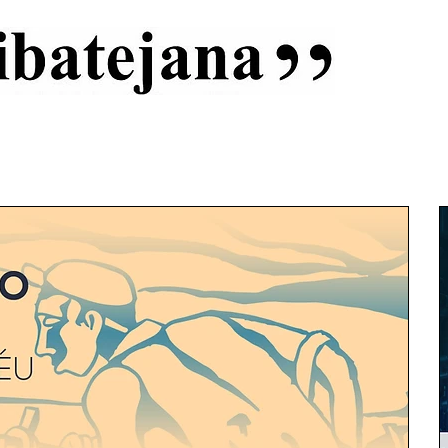
al
Início
Capas
Vida Ribatejana
Estatuto Editorial
An