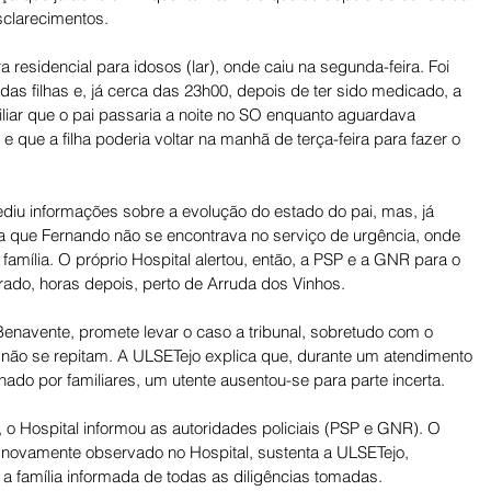
clarecimentos. 
residencial para idosos (lar), onde caiu na segunda-feira. Foi 
das filhas e, já cerca das 23h00, depois de ter sido medicado, a 
liar que o pai passaria a noite no SO enquanto aguardava 
 que a filha poderia voltar na manhã de terça-feira para fazer o 
ediu informações sobre a evolução do estado do pai, mas, já 
da que Fernando não se encontrava no serviço de urgência, onde 
amília. O próprio Hospital alertou, então, a PSP e a GNR para o 
rado, horas depois, perto de Arruda dos Vinhos. 
Benavente, promete levar o caso a tribunal, sobretudo com o 
o não se repitam. A ULSETejo explica que, durante um atendimento 
do por familiares, um utente ausentou-se para parte incerta. 
 o Hospital informou as autoridades policiais (PSP e GNR). O 
foi novamente observado no Hospital, sustenta a ULSETejo, 
 família informada de todas as diligências tomadas. 