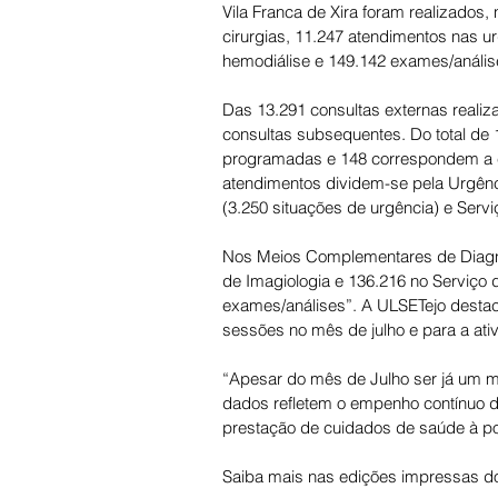
Vila Franca de Xira foram realizados
cirurgias, 11.247 atendimentos nas u
hemodiálise e 149.142 exames/anális
Das 13.291 consultas externas realiza
consultas subsequentes. Do total de 
programadas e 148 correspondem a ci
atendimentos dividem-se pela Urgênci
(3.250 situações de urgência) e Servi
Nos Meios Complementares de Diagnós
de Imagiologia e 136.216 no Serviço de
exames/análises”. A ULSETejo destaca
sessões no mês de julho e para a ati
“Apesar do mês de Julho ser já um m
dados refletem o empenho contínuo do
prestação de cuidados de saúde à po
Saiba mais nas edições impressas do