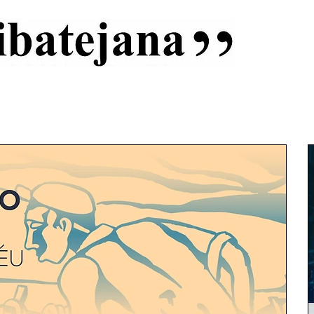
al
Início
Capas
Vida Ribatejana
Estatuto Editorial
An