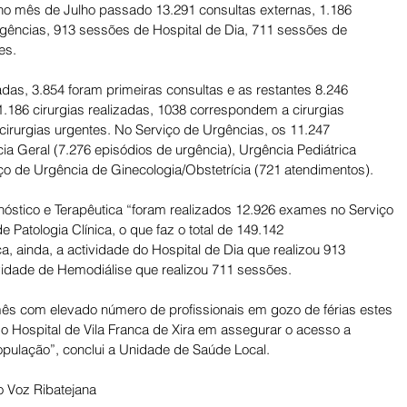
, no mês de Julho passado 13.291 consultas externas, 1.186 
rgências, 913 sessões de Hospital de Dia, 711 sessões de 
es. 
das, 3.854 foram primeiras consultas e as restantes 8.246 
1.186 cirurgias realizadas, 1038 correspondem a cirurgias 
rurgias urgentes. No Serviço de Urgências, os 11.247 
a Geral (7.276 episódios de urgência), Urgência Pediátrica 
ço de Urgência de Ginecologia/Obstetrícia (721 atendimentos). 
tico e Terapêutica “foram realizados 12.926 exames no Serviço 
 Patologia Clínica, o que faz o total de 149.142 
, ainda, a actividade do Hospital de Dia que realizou 913 
vidade de Hemodiálise que realizou 711 sessões. 
ês com elevado número de profissionais em gozo de férias estes 
 Hospital de Vila Franca de Xira em assegurar o acesso a 
pulação”, conclui a Unidade de Saúde Local.
 Voz Ribatejana