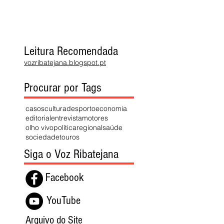
Leitura Recomendada
vozribatejana.blogspot.pt
Procurar por Tags
casos
cultura
desporto
economia
editorial
entrevista
motores
olho vivo
política
regional
saúde
sociedade
touros
Siga o Voz Ribatejana
Facebook
YouTube
Arquivo do Site