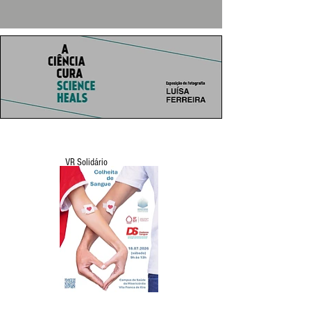
VR Solidário