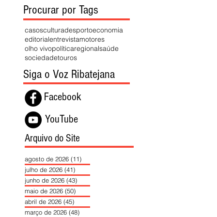
Procurar por Tags
casos
cultura
desporto
economia
editorial
entrevista
motores
olho vivo
política
regional
saúde
sociedade
touros
Siga o Voz Ribatejana
Facebook
YouTube
Arquivo do Site
agosto de 2026
(11)
11 posts
julho de 2026
(41)
41 posts
junho de 2026
(43)
43 posts
maio de 2026
(50)
50 posts
abril de 2026
(45)
45 posts
março de 2026
(48)
48 posts