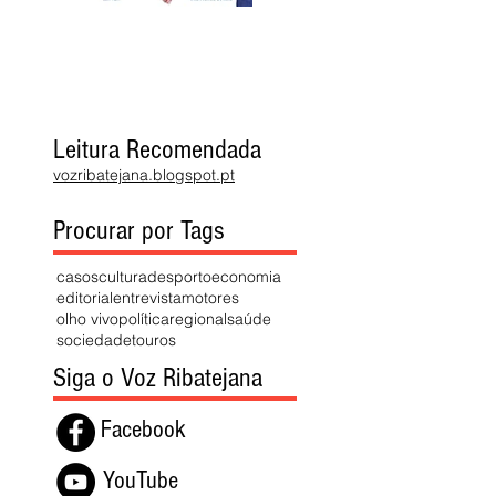
Leitura Recomendada
vozribatejana.blogspot.pt
Procurar por Tags
casos
cultura
desporto
economia
editorial
entrevista
motores
olho vivo
política
regional
saúde
sociedade
touros
Siga o Voz Ribatejana
Facebook
YouTube