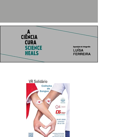
VR Solidário