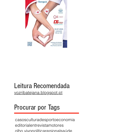
Leitura Recomendada
vozribatejana.blogspot.pt
Procurar por Tags
casos
cultura
desporto
economia
editorial
entrevista
motores
olho vivo
política
regional
saúde