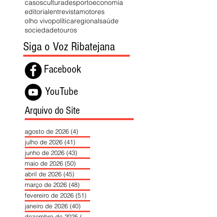
casos
cultura
desporto
economia
editorial
entrevista
motores
olho vivo
política
regional
saúde
sociedade
touros
Siga o Voz Ribatejana
Facebook
YouTube
Arquivo do Site
agosto de 2026
(4)
4 posts
julho de 2026
(41)
41 posts
junho de 2026
(43)
43 posts
maio de 2026
(50)
50 posts
abril de 2026
(45)
45 posts
março de 2026
(48)
48 posts
fevereiro de 2026
(51)
51 posts
janeiro de 2026
(40)
40 posts
dezembro de 2025
(39)
39 posts