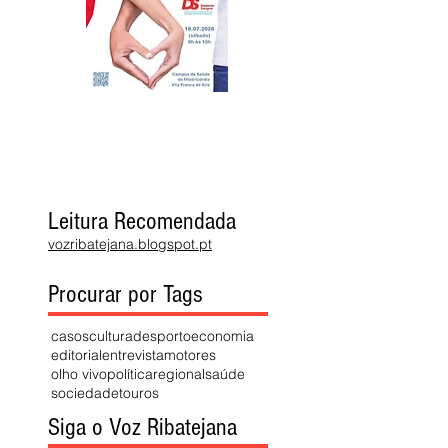
Leitura Recomendada
vozribatejana.blogspot.pt
Procurar por Tags
casos
cultura
desporto
economia
editorial
entrevista
motores
olho vivo
política
regional
saúde
sociedade
touros
Siga o Voz Ribatejana