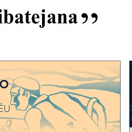
al
Início
Capas
Vida Ribatejana
Estatuto Editorial
An