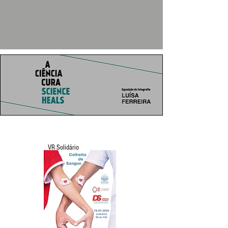
VR Solidário