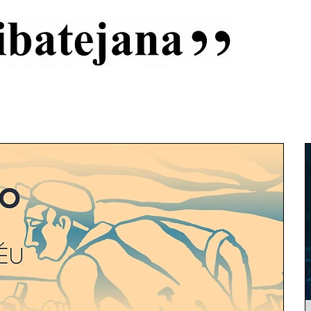
al
Início
Capas
Vida Ribatejana
Estatuto Editorial
An