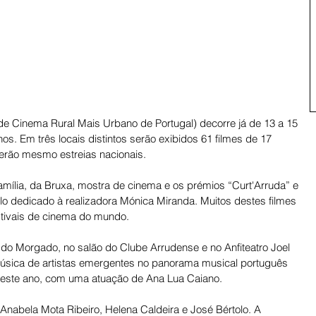
 de Cinema Rural Mais Urbano de Portugal) decorre já de 13 a 15 
os. Em três locais distintos serão exibidos 61 filmes de 17 
serão mesmo estreias nacionais. 
família, da Bruxa, mostra de cinema e os prémios “Curt'Arruda” e 
lo dedicado à realizadora Mónica Miranda. Muitos destes filmes 
tivais de cinema do mundo. 
 do Morgado, no salão do Clube Arrudense e no Anfiteatro Joel 
música de artistas emergentes no panorama musical português 
, este ano, com uma atuação de Ana Lua Caiano. 
Anabela Mota Ribeiro, Helena Caldeira e José Bértolo. A 