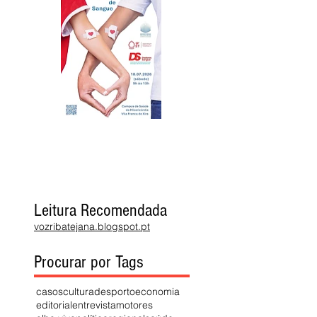
Leitura Recomendada
vozribatejana.blogspot.pt
Procurar por Tags
casos
cultura
desporto
economia
editorial
entrevista
motores