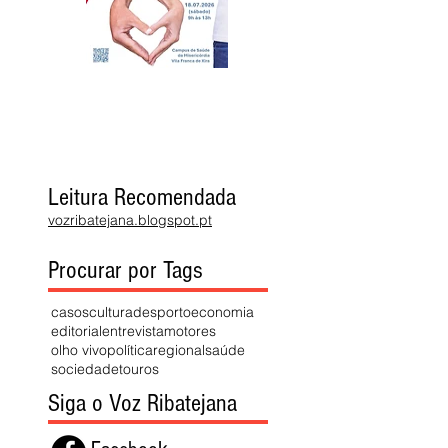
Leitura Recomendada
vozribatejana.blogspot.pt
Procurar por Tags
casos
cultura
desporto
economia
editorial
entrevista
motores
olho vivo
política
regional
saúde
sociedade
touros
Siga o Voz Ribatejana