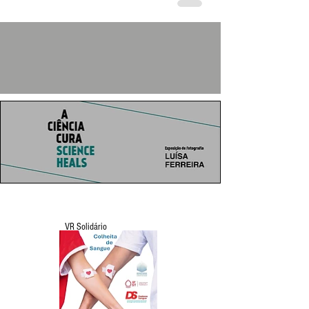
VR Solidário