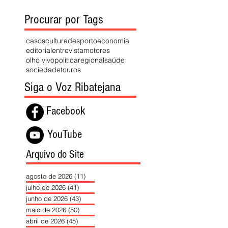
Procurar por Tags
casos
cultura
desporto
economia
editorial
entrevista
motores
olho vivo
política
regional
saúde
sociedade
touros
Siga o Voz Ribatejana
Facebook
YouTube
Arquivo do Site
agosto de 2026
(11)
11 posts
julho de 2026
(41)
41 posts
junho de 2026
(43)
43 posts
maio de 2026
(50)
50 posts
abril de 2026
(45)
45 posts