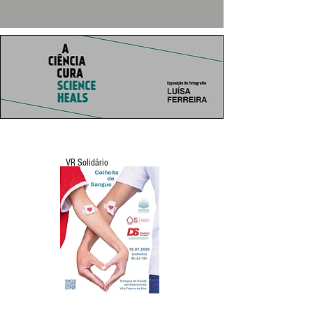
VR Solidário