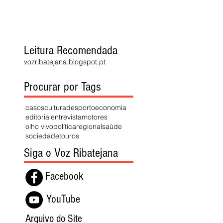
Leitura Recomendada
vozribatejana.blogspot.pt
Procurar por Tags
casos
cultura
desporto
economia
editorial
entrevista
motores
olho vivo
política
regional
saúde
sociedade
touros
Siga o Voz Ribatejana
Facebook
YouTube
Arquivo do Site