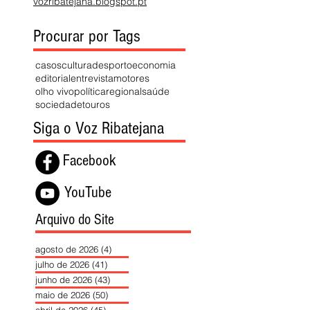
vozribatejana.blogspot.pt
Procurar por Tags
casos
cultura
desporto
economia
editorial
entrevista
motores
olho vivo
política
regional
saúde
sociedade
touros
Siga o Voz Ribatejana
Facebook
YouTube
Arquivo do Site
agosto de 2026
(4)
4 posts
julho de 2026
(41)
41 posts
junho de 2026
(43)
43 posts
maio de 2026
(50)
50 posts