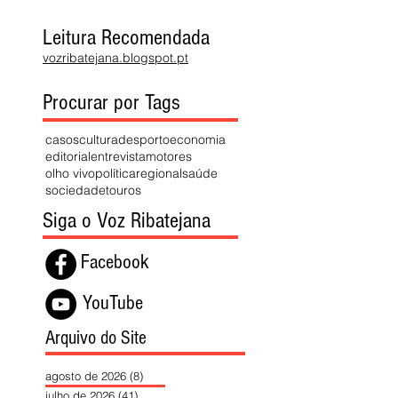
Leitura Recomendada
vozribatejana.blogspot.pt
Procurar por Tags
casos
cultura
desporto
economia
editorial
entrevista
motores
olho vivo
política
regional
saúde
sociedade
touros
Siga o Voz Ribatejana
Facebook
YouTube
Arquivo do Site
agosto de 2026
(8)
8 posts
julho de 2026
(41)
41 posts