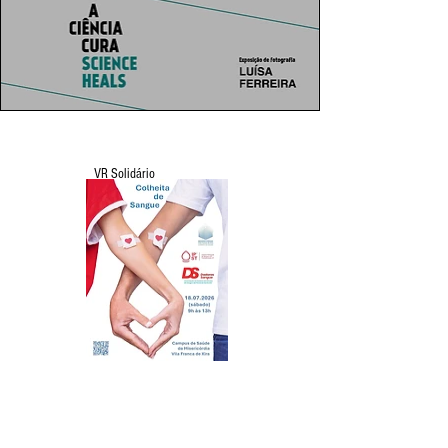
VR Solidário