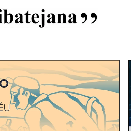
al
Início
Capas
Vida Ribatejana
Estatuto Editorial
An