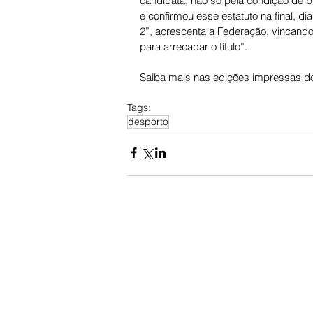
candidata, não só pela condição de b
e confirmou esse estatuto na final, d
2”, acrescenta a Federação, vincando
para arrecadar o título”.
Saiba mais nas edições impressas do
Tags:
desporto