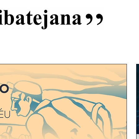
al
Início
Capas
Vida Ribatejana
Estatuto Editorial
An