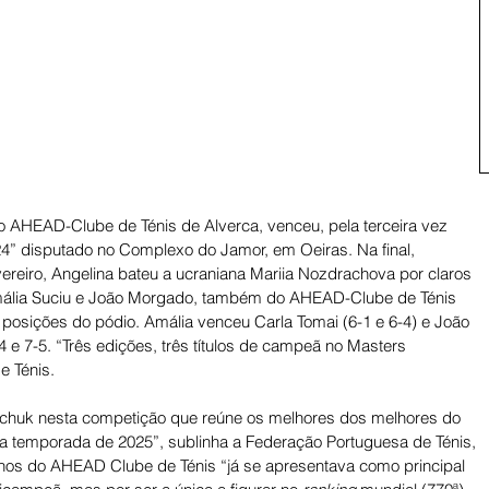
o AHEAD-Clube de Ténis de Alverca, venceu, pela terceira vez 
4” disputado no Complexo do Jamor, em Oeiras. Na final, 
reiro, Angelina bateu a ucraniana Mariia Nozdrachova por claros 
ália Suciu e João Morgado, também do AHEAD-Clube de Ténis 
 posições do pódio. Amália venceu Carla Tomai (6-1 e 6-4) e João 
e 7-5. “Três edições, três títulos de campeã no Masters 
 Ténis. 
shchuk nesta competição que reúne os melhores dos melhores do 
a temporada de 2025”, sublinha a Federação Portuguesa de Ténis, 
anos do AHEAD Clube de Ténis “já se apresentava como principal 