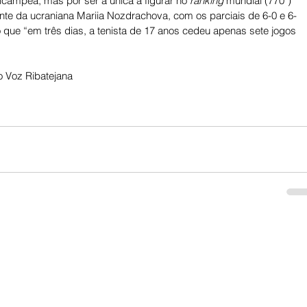
icampeã, mas por ser a única a figurar no 
ranking
 mundial (770ª) 
iante da ucraniana Mariia Nozdrachova, com os parciais de 6-0 e 6-
 que “em três dias, a tenista de 17 anos cedeu apenas sete jogos 
 Voz Ribatejana