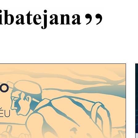
al
Início
Capas
Vida Ribatejana
Estatuto Editorial
An