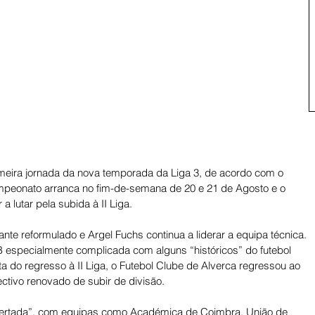
meira jornada da nova temporada da Liga 3, de acordo com o 
campeonato arranca no fim-de-semana de 20 e 21 de Agosto e o 
 lutar pela subida à II Liga. 
ante reformulado e Argel Fuchs continua a liderar a equipa técnica. 
 B especialmente complicada com alguns “históricos” do futebol 
ta do regresso à II Liga, o Futebol Clube de Alverca regressou ao 
ectivo renovado de subir de divisão. 
apertada”, com equipas como Académica de Coimbra, União de 