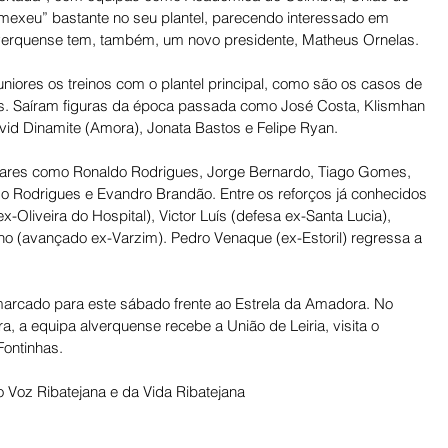
a “mexeu” bastante no seu plantel, parecendo interessado em 
verquense tem, também, um novo presidente, Matheus Ornelas. 
uniores os treinos com o plantel principal, como são os casos de 
s. Saíram figuras da época passada como José Costa, Klismhan 
avid Dinamite (Amora), Jonata Bastos e Felipe Ryan. 
ulares como Ronaldo Rodrigues, Jorge Bernardo, Tiago Gomes, 
do Rodrigues e Evandro Brandão. Entre os reforços já conhecidos 
-Oliveira do Hospital), Victor Luís (defesa ex-Santa Lucia), 
nho (avançado ex-Varzim). Pedro Venaque (ex-Estoril) regressa a 
marcado para este sábado frente ao Estrela da Amadora. No 
, a equipa alverquense recebe a União de Leiria, visita o 
Fontinhas.
 Voz Ribatejana e da Vida Ribatejana