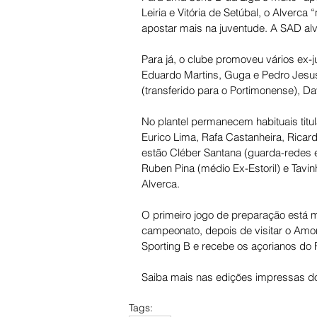
Leiria e Vitória de Setúbal, o Alverc
apostar mais na juventude. A SAD al
Para já, o clube promoveu vários ex-j
Eduardo Martins, Guga e Pedro Jesu
(transferido para o Portimonense), D
No plantel permanecem habituais tit
Eurico Lima, Rafa Castanheira, Ricar
estão Cléber Santana (guarda-redes ex
Ruben Pina (médio Ex-Estoril) e Tavi
Alverca. 
O primeiro jogo de preparação está 
campeonato, depois de visitar o Amora
Sporting B e recebe os açorianos do 
Saiba mais nas edições impressas do
Tags: