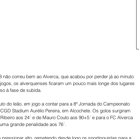
B não correu bem ao Alverca, que acabou por perder já ao minuto 
o jogos, os alverquenses ficaram um pouco mais longe dos lugares 
so à fase de subida. 
uto do leão, em jogo a contar para a 8ª Jornada do Campeonato 
o CGD Stadium Aurélio Pereira, em Alcochete. Os golos surgiram 
 Ribeiro aos 24´ e de Mauro Couto aos 90+5´ e para o FC Alverca 
uma grande penalidade aos 76´. 
 pressionar alto, remetendo desde logo os sportinguistas para a 