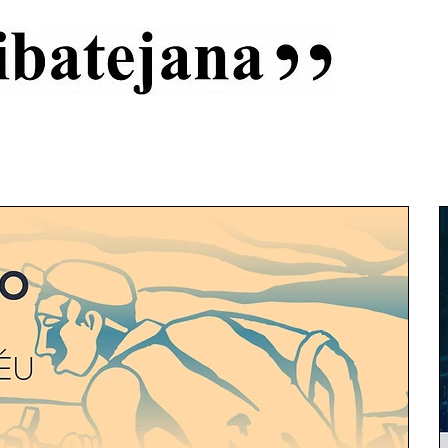
al
Início
Capas
Vida Ribatejana
Estatuto Editorial
An