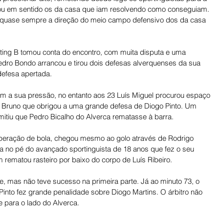
ou em sentido os da casa que iam resolvendo como conseguiam. 
 quase sempre a direção do meio campo defensivo dos da casa 
rting B tomou conta do encontro, com muita disputa e uma 
edro Bondo arrancou e tirou dois defesas alverquenses da sua 
defesa apertada. 
 a sua pressão, no entanto aos 23 Luís Miguel procurou espaço 
r Bruno que obrigou a uma grande defesa de Diogo Pinto. Um 
mitiu que Pedro Bicalho do Alverca rematasse à barra. 
peração de bola, chegou mesmo ao golo através de Rodrigo 
la no pé do avançado sportinguista de 18 anos que fez o seu 
 rematou rasteiro por baixo do corpo de Luís Ribeiro. 
e, mas não teve sucesso na primeira parte. Já ao minuto 73, o 
Pinto fez grande penalidade sobre Diogo Martins. O árbitro não 
 para o lado do Alverca. 