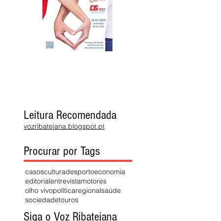
Leitura Recomendada
vozribatejana.blogspot.pt
Procurar por Tags
casos
cultura
desporto
economia
editorial
entrevista
motores
olho vivo
política
regional
saúde
sociedade
touros
Siga o Voz Ribatejana