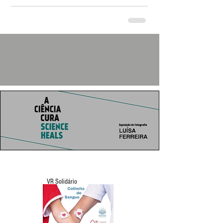
VR Solidário