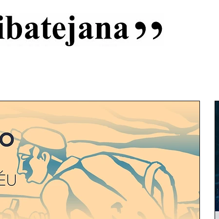
al
Início
Capas
Vida Ribatejana
Estatuto Editorial
An