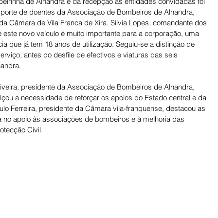
ibeirinha de Alhandra e da recepção às entidades convidadas foi 
sporte de doentes da Associação de Bombeiros de Alhandra, 
a Câmara de Vila Franca de Xira. Sílvia Lopes, comandante dos 
 este novo veículo é muito importante para a corporação, uma 
a que já tem 18 anos de utilização. Seguiu-se a distinção de 
viço, antes do desfile de efectivos e viaturas das seis 
handra. 
liveira, presidente da Associação de Bombeiros de Alhandra, 
çou a necessidade de reforçar os apoios do Estado central e da 
o Ferreira, presidente da Câmara vila-franquense, destacou as 
ia no apoio às associações de bombeiros e à melhoria das 
otecção Civil.