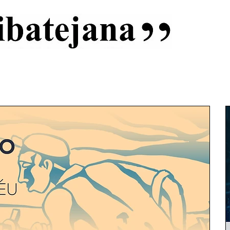
al
Início
Capas
Vida Ribatejana
Estatuto Editorial
An