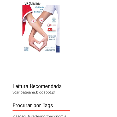
VR Solidário
Leitura Recomendada
vozribatejana.blogspot.pt
Procurar por Tags
casos
cultura
desporto
economia