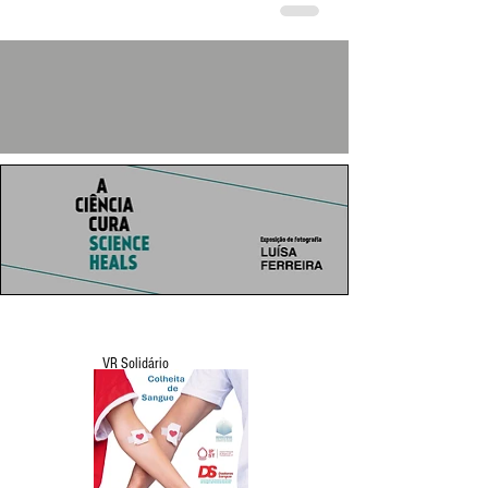
VR Solidário