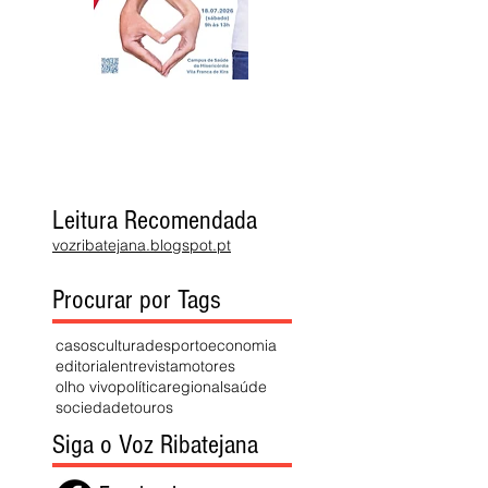
Leitura Recomendada
vozribatejana.blogspot.pt
Procurar por Tags
casos
cultura
desporto
economia
editorial
entrevista
motores
olho vivo
política
regional
saúde
sociedade
touros
Siga o Voz Ribatejana